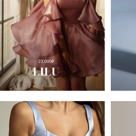
23,000
₽
LILU