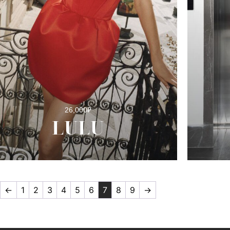
26,000
₽
LULU
←
1
2
3
4
5
6
7
8
9
→