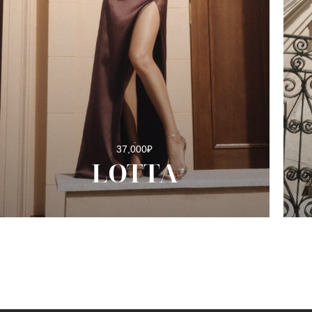
37,000
₽
LOTTA