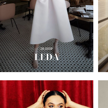
28,000
₽
LEDA