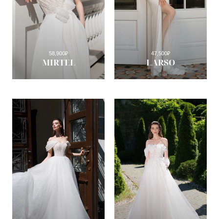
58,900
₽
47,500
₽
MIRTEL
LARSO