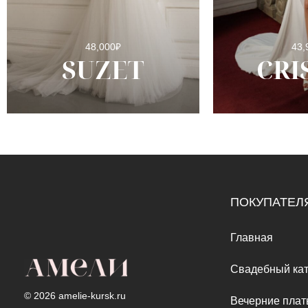
48,000
₽
43,
SUZET
CRI
ПОКУПАТЕЛ
Главная
Свадебный кат
© 2026 amelie-kursk.ru
Вечерние плат