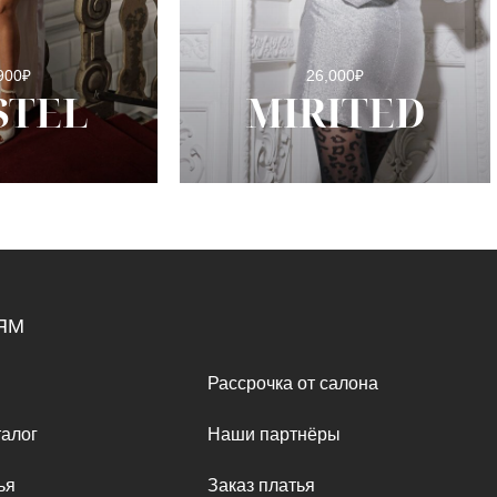
900
₽
26,000
₽
STEL
MIRITED
ЯМ
Рассрочка от салона
алог
Наши партнёры
ья
Заказ платья