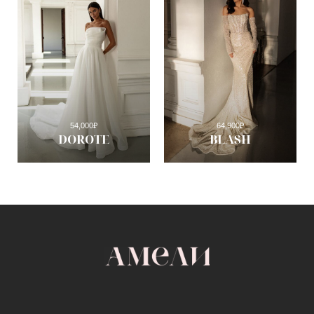
54,000
₽
64,900
₽
DOROTE
BLASH