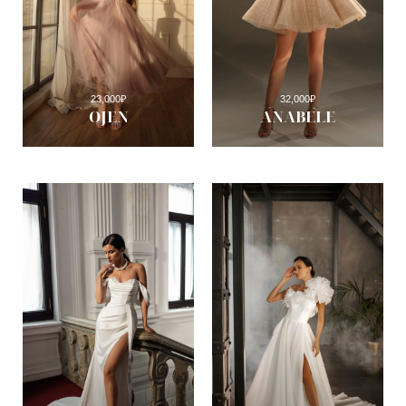
23,000
₽
32,000
₽
OJEN
ANABELE