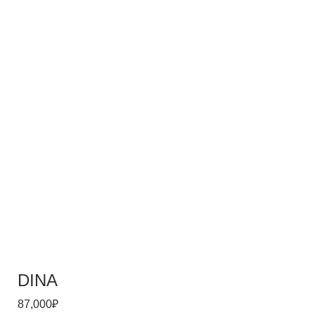
DINA
87,000
₽