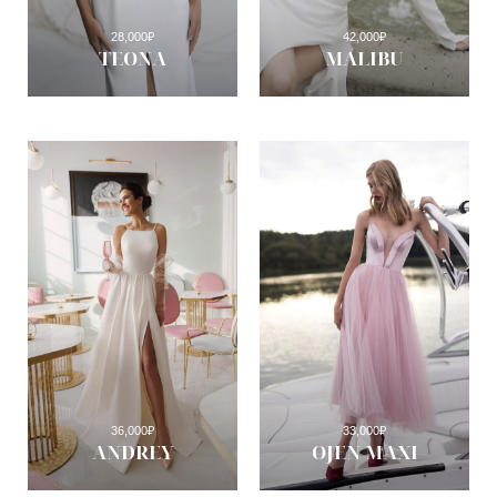
28,000
₽
42,000
₽
TEONA
MALIBU
36,000
₽
33,000
₽
ANDREY
OJEN MAXI