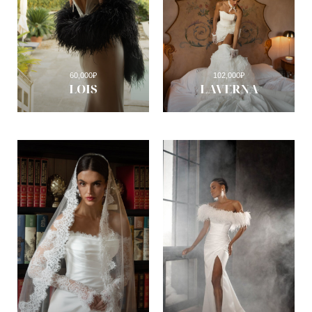
60,000
₽
102,000
₽
LOIS
LAVERNA