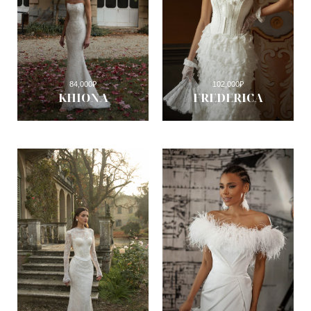
84,000
₽
102,000
₽
KHIONA
FREDERICA