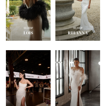
60,000
₽
98,000
₽
LOIS
RIHANNA