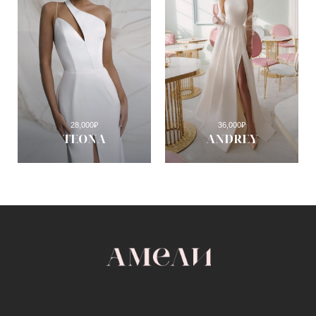
28,000
₽
36,000
₽
TEONA
ANDREY