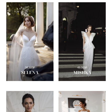
38,900
₽
49,000
₽
SELENA
MISHKA